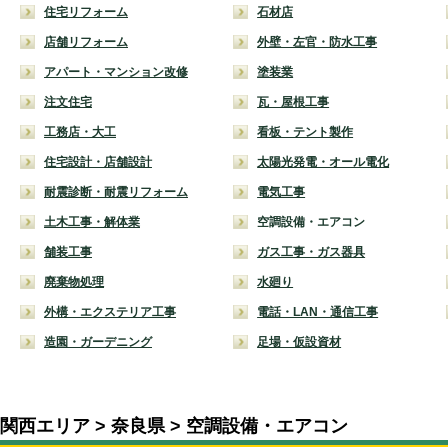
住宅リフォーム
石材店
店舗リフォーム
外壁・左官・防水工事
アパート・マンション改修
塗装業
注文住宅
瓦・屋根工事
工務店・大工
看板・テント製作
住宅設計・店舗設計
太陽光発電・オール電化
耐震診断・耐震リフォーム
電気工事
土木工事・解体業
空調設備・エアコン
舗装工事
ガス工事・ガス器具
廃棄物処理
水廻り
外構・エクステリア工事
電話・LAN・通信工事
造園・ガーデニング
足場・仮設資材
関西エリア
奈良県
空調設備・エアコン