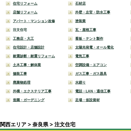
住宅リフォーム
石材店
店舗リフォーム
外壁・左官・防水工事
アパート・マンション改修
塗装業
注文住宅
瓦・屋根工事
工務店・大工
看板・テント製作
住宅設計・店舗設計
太陽光発電・オール電化
耐震診断・耐震リフォーム
電気工事
土木工事・解体業
空調設備・エアコン
舗装工事
ガス工事・ガス器具
廃棄物処理
水廻り
外構・エクステリア工事
電話・LAN・通信工事
造園・ガーデニング
足場・仮設資材
関西エリア
奈良県
注文住宅