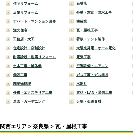
住宅リフォーム
石材店
店舗リフォーム
外壁・左官・防水工事
アパート・マンション改修
塗装業
注文住宅
瓦・屋根工事
工務店・大工
看板・テント製作
住宅設計・店舗設計
太陽光発電・オール電化
耐震診断・耐震リフォーム
電気工事
土木工事・解体業
空調設備・エアコン
舗装工事
ガス工事・ガス器具
廃棄物処理
水廻り
外構・エクステリア工事
電話・LAN・通信工事
造園・ガーデニング
足場・仮設資材
関西エリア
奈良県
瓦・屋根工事