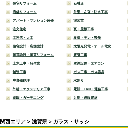
住宅リフォーム
石材店
店舗リフォーム
外壁・左官・防水工事
アパート・マンション改修
塗装業
注文住宅
瓦・屋根工事
工務店・大工
看板・テント製作
住宅設計・店舗設計
太陽光発電・オール電化
耐震診断・耐震リフォーム
電気工事
土木工事・解体業
空調設備・エアコン
舗装工事
ガス工事・ガス器具
廃棄物処理
水廻り
外構・エクステリア工事
電話・LAN・通信工事
造園・ガーデニング
足場・仮設資材
関西エリア
滋賀県
ガラス・サッシ