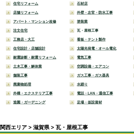
住宅リフォーム
石材店
店舗リフォーム
外壁・左官・防水工事
アパート・マンション改修
塗装業
注文住宅
瓦・屋根工事
工務店・大工
看板・テント製作
住宅設計・店舗設計
太陽光発電・オール電化
耐震診断・耐震リフォーム
電気工事
土木工事・解体業
空調設備・エアコン
舗装工事
ガス工事・ガス器具
廃棄物処理
水廻り
外構・エクステリア工事
電話・LAN・通信工事
造園・ガーデニング
足場・仮設資材
関西エリア
滋賀県
瓦・屋根工事