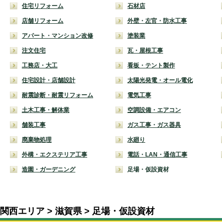
住宅リフォーム
石材店
店舗リフォーム
外壁・左官・防水工事
アパート・マンション改修
塗装業
注文住宅
瓦・屋根工事
工務店・大工
看板・テント製作
住宅設計・店舗設計
太陽光発電・オール電化
耐震診断・耐震リフォーム
電気工事
土木工事・解体業
空調設備・エアコン
舗装工事
ガス工事・ガス器具
廃棄物処理
水廻り
外構・エクステリア工事
電話・LAN・通信工事
造園・ガーデニング
足場・仮設資材
関西エリア
滋賀県
足場・仮設資材