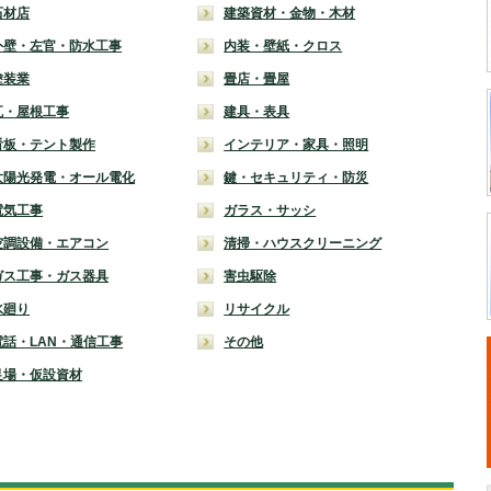
石材店
建築資材・金物・木材
外壁・左官・防水工事
内装・壁紙・クロス
塗装業
畳店・畳屋
瓦・屋根工事
建具・表具
看板・テント製作
インテリア・家具・照明
太陽光発電・オール電化
鍵・セキュリティ・防災
電気工事
ガラス・サッシ
空調設備・エアコン
清掃・ハウスクリーニング
ガス工事・ガス器具
害虫駆除
水廻り
リサイクル
電話・LAN・通信工事
その他
足場・仮設資材