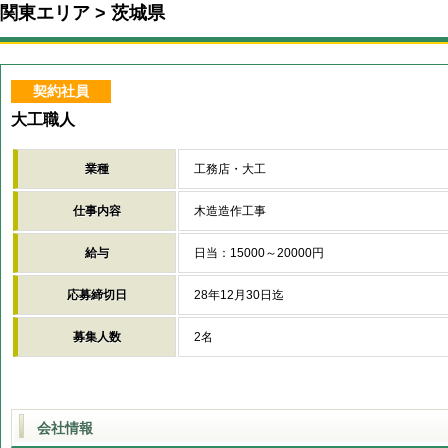
関東エリア
茨城県
契約社員
大工職人
業種
工務店・大工
仕事内容
木造造作工事
給与
日当：15000～20000円
応募締切日
28年12月30日迄
募集人数
2名
会社情報