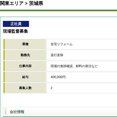
関東エリア
茨城県
正社員
現場監督募集
業種
住宅リフォーム
勤務先
直行直帰
仕事内容
現場の進捗確認、材料の発注など
給与
400,000円
募集人数
2
会社情報