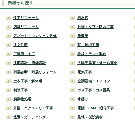
業種から探す
住宅リフォーム
石材店
店舗リフォーム
外壁・左官・防水工事
アパート・マンション改修
塗装業
注文住宅
瓦・屋根工事
工務店・大工
看板・テント製作
住宅設計・店舗設計
太陽光発電・オール電化
耐震診断・耐震リフォーム
電気工事
土木工事・解体業
空調設備・エアコン
舗装工事
ガス工事・ガス器具
廃棄物処理
水廻り
外構・エクステリア工事
電話・LAN・通信工事
造園・ガーデニング
足場・仮設資材