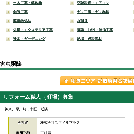
土木工事・解体業
空調設備・エアコン
舗装工事
ガス工事・ガス器具
廃棄物処理
水廻り
外構・エクステリア工事
電話・LAN・通信工事
造園・ガーデニング
足場・仮設資材
害虫駆除
リフォーム職人（町場）募集
神奈川県川崎市幸区 近隣
会社名
株式会社スマイルプラス
雇用形態
正社員